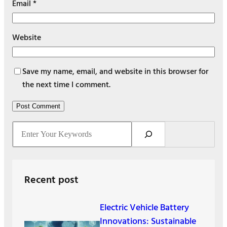
Email
*
Website
Save my name, email, and website in this browser for
the next time I comment.
S
e
a
r
Recent post
c
h
Electric Vehicle Battery
Innovations: Sustainable